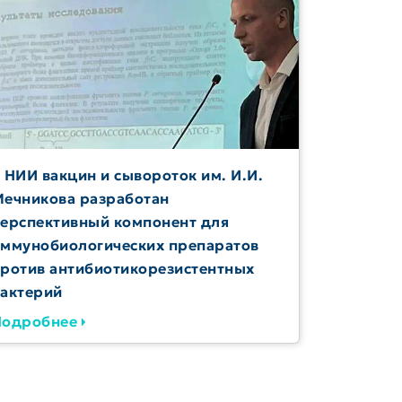
 НИИ вакцин и сывороток им. И.И.
С днем м
ечникова разработан
ерспективный компонент для
Подробн
ммунобиологических препаратов
ротив антибиотикорезистентных
актерий
Подробнее