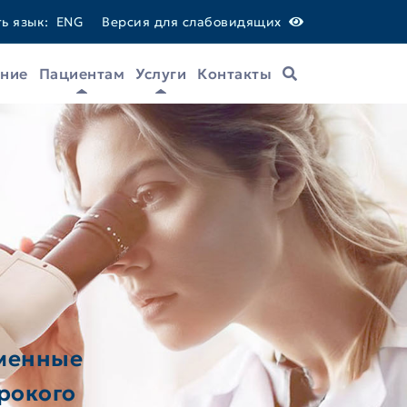
ь язык:
ENG
Версия для слабовидящих
ание
Пациентам
Услуги
Контакты
Поиск
еменные
рокого