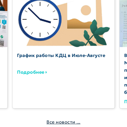
График работы КДЦ в Июле-Августе
В
М
п
Подробнее
и
п
б
Все новости ...