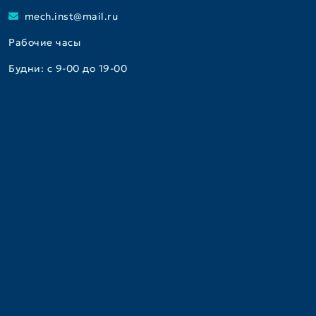
mech.inst@mail.ru
Рабочие часы
Будни: с 9-00 до 19-00
Консультативно-диагностический центр
+7(495)917-08-91
+7(495)917-05-15
instmech_registratura@mail.ru