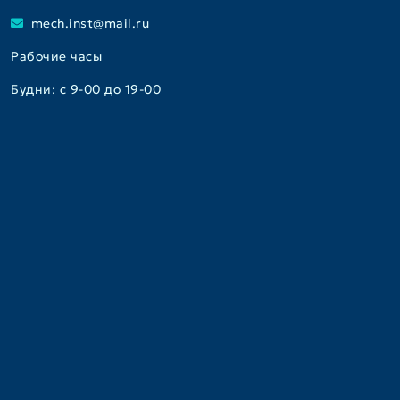
mech.inst@mail.ru
Рабочие часы
Будни: с 9-00 до 19-00
Консультативно-диагностический центр
+7(495)917-08-91
+7(495)917-05-15
instmech_registratura@mail.ru