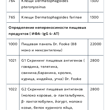
764
Клещи Dermatophagoides
1300
pteronyssinus
765
Клещи Dermatophagoides farinae
1300
Определение непереносимости пищевых
продуктов ( ИФА- IgG 4- АТ)
1000
Пищевая панель Dr. Fooke (88
22000
моно и миксантигены)
1021
G1 Скрининг пищевых антигенов (
2800
говядина, телятина,
свинина,баранина, кролик,
курица, индейка, утка) Dr. Fooke
1022
G2 Скрининг пищевых антигенов
2800
(молоко коровье, α- лактальбумин,
β- лактоглобулин, йогурт, молоко
козье, белок куриного яйца,