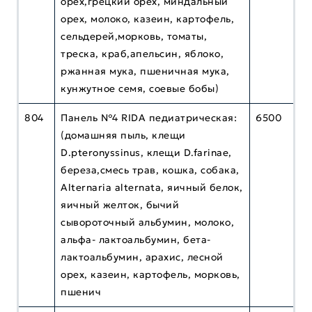
орех,грецкий орех, миндальный
орех, молоко, казеин, картофель,
сельдерей,морковь, томаты,
треска, краб,апельсин, яблоко,
ржанная мука, пшеничная мука,
кунжутное семя, соевые бобы)
804
Панель №4 RIDA педиатрическая:
6500
(домашняя пыль, клещи
D.ptеronyssinus, клещи D.farinae,
береза,смесь трав, кошка, собака,
Alternaria alternata, яичный белок,
яичный желток, бычий
сывороточный альбумин, молоко,
альфа- лактоальбумин, бета-
лактоальбумин, арахис, лесной
орех, казеин, картофель, морковь,
пшенич