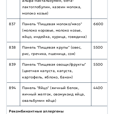
альфа-лактальбумин, бета-
лактоглобулин, казеин молока,
молоко козье)
837
Панель "Пищевая молоко/мясо"
6600
(молоко коровье, молоко козье,
яйцо, индейка, курица, говядина)
838
Панель "Пищевая крупы" (овес,
5500
рис, гречиха, пшеница, соя)
839
Панель "Пищевая овощи/фрукты"
5500
(цветная капуста, капуста,
картофель, яблоко, банан)
894
Панель "Яйцо" (яичный белок,
4400
яичный желток, овомукоид яйца,
овальбумин яйца)
Рекомбинантные аллергены