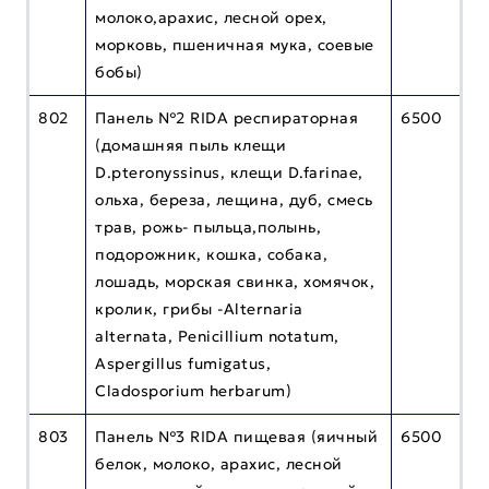
молоко,арахис, лесной орех,
морковь, пшеничная мука, соевые
бобы)
802
Панель №2 RIDA респираторная
6500
(домашняя пыль клещи
D.ptеronyssinus, клещи D.farinae,
ольха, береза, лещина, дуб, смесь
трав, рожь- пыльца,полынь,
подорожник, кошка, собака,
лошадь, морская свинка, хомячок,
кролик, грибы -Alternaria
alternata, Penicillium notatum,
Aspergillus fumigatus,
Cladosporium herbarum)
803
Панель №3 RIDA пищевая (яичный
6500
белок, молоко, арахис, лесной