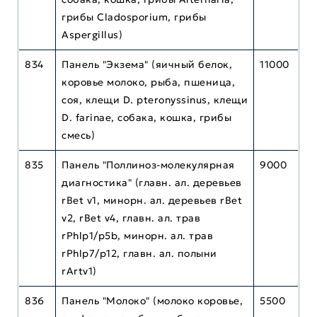
грибы Cladosporium, грибы
Aspergillus)
834
Панель "Экзема" (яичный белок,
11000
коровье молоко, рыба, пшеница,
соя, клещи D. pteronyssinus, клещи
D. farinae, собака, кошка, грибы
смесь)
835
Панель "Поллиноз-молекулярная
9000
диагностика" (главн. ал. деревьев
rBet v1, минорн. ал. деревьев rBet
v2, rBet v4, главн. ал. трав
rPhlp1/p5b, минорн. ал. трав
rPhlp7/p12, главн. ал. полыни
rArtv1)
836
Панель "Молоко" (молоко коровье,
5500