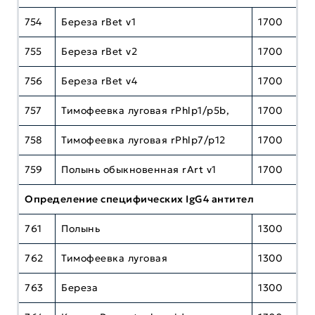
754
Береза rBet v1
1700
755
Береза rBet v2
1700
756
Береза rBet v4
1700
757
Тимофеевка луговая rPhlp1/p5b,
1700
758
Тимофеевка луговая rPhlp7/p12
1700
759
Полынь обыкновенная rArt v1
1700
Определение специфических IgG4 антител
761
Полынь
1300
762
Тимофеевка луговая
1300
763
Береза
1300