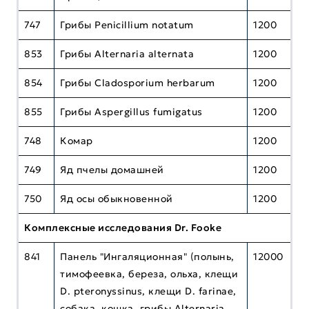
747
Грибы Penicillium notatum
1200
853
Грибы Alternaria alternata
1200
854
Грибы Cladosporium herbarum
1200
855
Грибы Aspergillus fumigatus
1200
748
Комар
1200
749
Яд пчелы домашней
1200
750
Яд осы обыкновенной
1200
Комплексные исследования Dr. Fooke
841
Панель "Ингаляционная" (полынь,
12000
тимофеевка, береза, ольха, клещи
D. pteronyssinus, клещи D. farinae,
собака, кошка, грибы Alternaria,