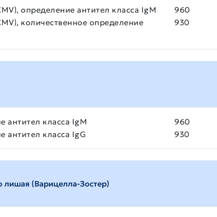
CMV), определение антител класса IgM
960
 CMV), количественное определение
930
ие антител класса IgM
960
ие антител класса IgG
930
о лишая (Варицелла-Зостер)