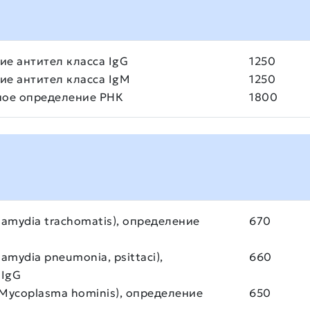
ие антител класса IgG
1250
ие антител класса IgМ
1250
ное определение РНК
1800
amydia trachomatis), определение
670
mydia pneumonia, psittaci),
660
 IgG
Mycoplasma hominis), определение
650