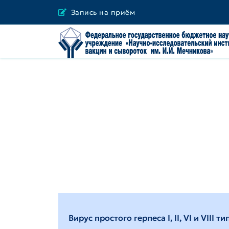
Запись на приём
Вирус простого герпеса I, II, VI и VIII ти