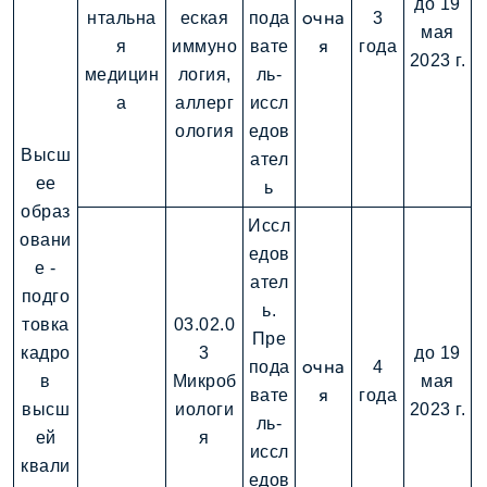
до 19
очна
нтальна
еская
пода
3
мая
я
я
иммуно
вате
года
2023 г.
медицин
логия,
ль-
а
аллерг
иссл
ология
едов
Высш
ател
ее
ь
образ
Иссл
овани
едов
е -
ател
подго
ь.
товка
03.02.0
Пре
кадро
3
до 19
очна
пода
4
в
Микроб
мая
я
вате
года
высш
иологи
2023 г.
ль-
ей
я
иссл
квали
едов