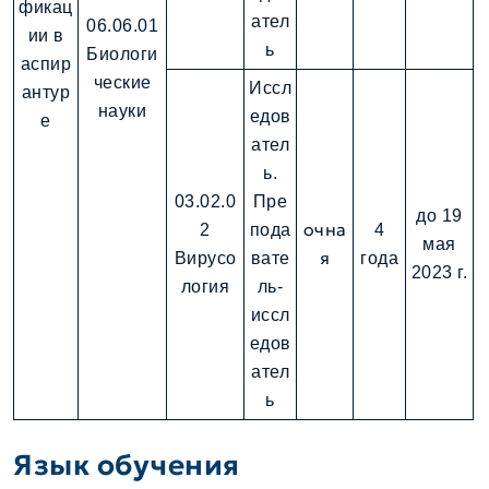
фикац
ател
06.06.01
ии в
ь
Биологи
аспир
ческие
Иссл
антур
науки
едов
е
ател
ь.
03.02.0
Пре
до 19
очна
2
пода
4
мая
я
Вирусо
вате
года
2023 г.
логия
ль-
иссл
едов
ател
ь
Язык обучения