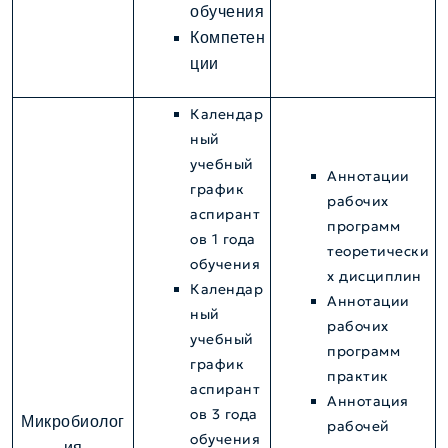
обучения
Компетен
ции
Календар
ный
учебный
Аннотации
график
рабочих
аспирант
программ
ов 1 года
теоретически
обучения
х дисциплин
Календар
Аннотации
ный
рабочих
учебный
программ
график
практик
аспирант
Аннотация
ов 3 года
Микробиолог
рабочей
обучения
ия