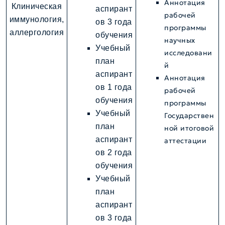
Аннотация
Клиническая
аспирант
рабочей
иммунология,
ов 3 года
программы
аллергология
обучения
научных
Учебный
исследовани
план
й
аспирант
Аннотация
ов 1 года
рабочей
обучения
программы
Учебный
Государствен
план
ной итоговой
аспирант
аттестации
ов 2 года
обучения
Учебный
план
аспирант
ов 3 года