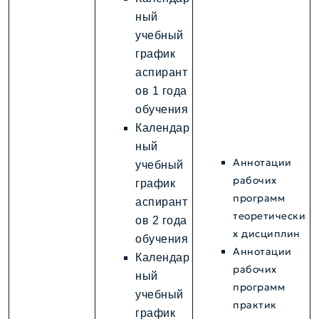
ный
учебный
график
аспирант
ов 1 года
обучения
Календар
ный
Аннотации
учебный
рабочих
график
программ
аспирант
теоретически
ов 2 года
х дисциплин
обучения
Аннотации
Календар
рабочих
ный
программ
учебный
практик
график