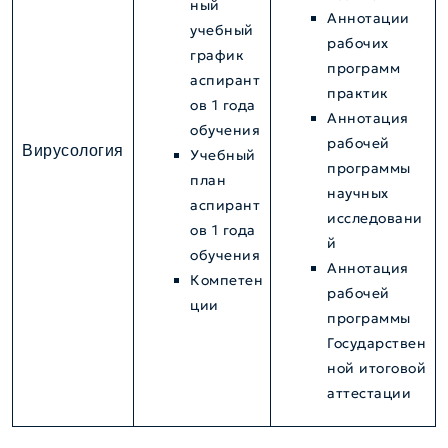
ный
Аннотации
учебный
рабочих
график
программ
аспирант
практик
ов 1 года
Аннотация
обучения
рабочей
Вирусология
Учебный
программы
план
научных
аспирант
исследовани
ов 1 года
й
обучения
Аннотация
Компетен
рабочей
ции
программы
Государствен
ной итоговой
аттестации