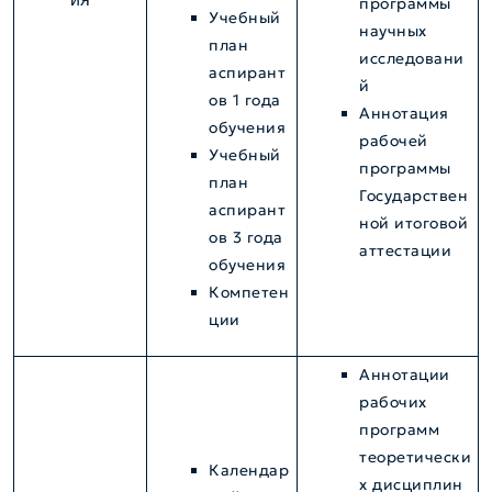
программы
Учебный
научных
план
исследовани
аспирант
й
ов 1 года
Аннотация
обучения
рабочей
Учебный
программы
план
Государствен
аспирант
ной итоговой
ов 3 года
аттестации
обучения
Компетен
ции
Аннотации
рабочих
программ
теоретически
Календар
х дисциплин