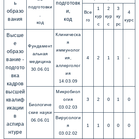
ь
подготовк
подготовки
1
2
3
образо
и,
Все
4
,
кур
кур
ку
вания
код
го
курс
код
с
с
рс
Клиническа
Высше
я
е
Фундамент
иммунолог
образо
альная
ия,
4
2
1
1
-
вание -
медицина
аллерголог
подгото
30.06.01
ия
вка
14.03.09
кадров
высшей
Микробиол
огия
3
2
0
1
0
квалиф
Биологиче
03.02.03
икации
ские науки
в
Вирусологи
06.06.01
аспира
я
1
1
0
0
0
нтуре
03.02.02