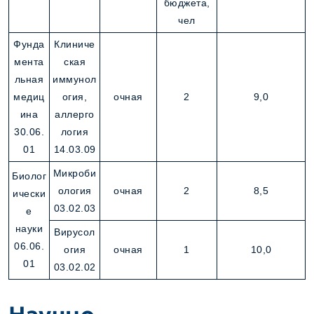
бюджета,
чел
Фунда
Клиниче
мента
ская
льная
иммунол
медиц
огия,
очная
2
9,0
ина
аллерго
30.06.
логия
01
14.03.09
Микроби
Биолог
ология
очная
2
8,5
ически
03.02.03
е
науки
Вирусол
06.06.
огия
очная
1
10,0
01
03.02.02