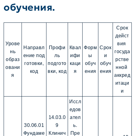
обучения.
Срок
дейст
Урове
вия
Направл
Профи
Квал
Форм
Срок
нь
госуда
ение под
ль
ифи
ы
и
образ
рстве
готовки,
подгото
каци
обуч
обуч
овани
нной
код
вки, код
я
ения
ения
я
аккред
итаци
и
Иссл
едов
14.03.0
ател
30.06.01
9
ь.
Фундаме
Клинич
Пре