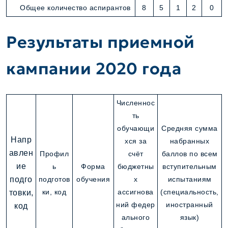
Общее количество аспирантов
8
5
1
2
0
Результаты приемной
кампании 2020 года
Численнос
ть
обучающи
Средняя сумма
Напр
хся за
набранных
авлен
Профил
счёт
баллов по всем
ие
ь
Форма
бюджетны
вступительным
подго
подготов
обучения
х
испытаниям
ки, код
ассигнова
(специальность,
товки,
ний федер
иностранный
код
ального
язык)