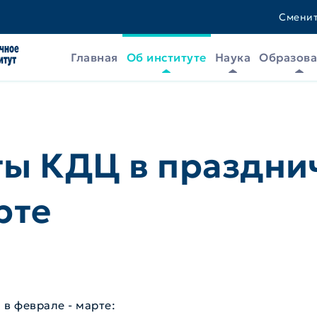
Сменит
Главная
Об институте
Наука
Образов
ты КДЦ в праздни
рте
в феврале - марте: