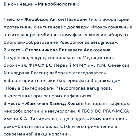
В номинации
«Микробиология»
:
1 место – Жеребцов Антон Павлович
(н.с. лаборатории
протективных антигенов) с докладом «Моноклональные
антитела к рекомбинантному флагеллину ингибируют
биопленкообразование Pseudomonas aeruginosa».
2 место – Степанчикова Елизавета Алексеевна
(студентка, 4 курс, специальность Медицинская
биохимия, ФГАОУ ВО Первый МГМУ им. И.М. Сеченова
Минздрава России; лаборант-исследователь
лаборатории генетики бактериофагов) с докладом
«Новые бактериофаги Pseudomonas aeruginosa,
выделенные при раневых инфекциях».
3 место – Жамгочян Хамесд Ховсеп
(аспирант кафедры
микробиологии и иммунологии, ФГБОУ ВО РГАУ-МСХА
имени К.А. Тимирязева) с докладом «Иммуногенность
рекомбинантного белка CtxB и его применение в
современной вакцинологии».