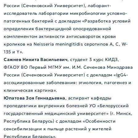
России (Сеченовский Университет), лаборант-
исследователь лаборатории микробиологии условно-
патогенных бактерий с докладом «Разработка условий
определения бактерицидной опосредованной
комплементом активности антисывороток крови
кроликов на Neisseria meningitidis серотипов А, С, W-
135 и Y».
Сажнев Никита Васильевич
, студент 3 курс КИДЗ,
ФГАОУ ВО Первый МГМУ им. И.М. Сеченова Минздрава
России (Сеченовский Университет) с докладом «IgG4-
ассоциированные заболевания: этиология, патогенез и
клиническая картина».
Юпатова Зоя Геннадьевна
, аспирант кафедры
пропедевтики внутренних болезней УО «Белорусский
государственный медицинский университет» (г. Минск,
Республика Беларусь) с докладом «Особенности
сенсибилизации к пыльце растений у жителей
Республики Беларусь».