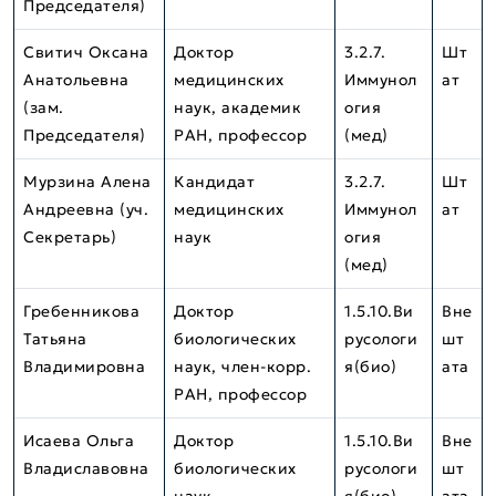
Председателя)
Свитич Оксана
Доктор
3.2.7.
Шт
Анатольевна
медицинских
Иммунол
ат
(зам.
наук, академик
огия
Председателя)
РАН, профессор
(мед)
Мурзина Алена
Кандидат
3.2.7.
Шт
Андреевна (уч.
медицинских
Иммунол
ат
Секретарь)
наук
огия
(мед)
Гребенникова
Доктор
1.5.10.Ви
Вне
Татьяна
биологических
русологи
шт
Владимировна
наук, член-корр.
я(био)
ата
РАН, профессор
Исаева Ольга
Доктор
1.5.10.Ви
Вне
Владиславовна
биологических
русологи
шт