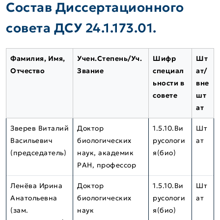
Состав Диссертационного
совета ДСУ 24.1.173.01.
Фамилия, Имя,
Учен.Степень/Уч.
Шифр
Шт
Отчество
Звание
специал
ат/
ьности в
вне
совете
шт
ат
Зверев Виталий
Доктор
1.5.10.Ви
Шт
Васильевич
биологических
русологи
ат
(председатель)
наук, академик
я(био)
РАН, профессор
Ленёва Ирина
Доктор
1.5.10.Ви
Шт
Анатольевна
биологических
русологи
ат
(зам.
наук
я(био)