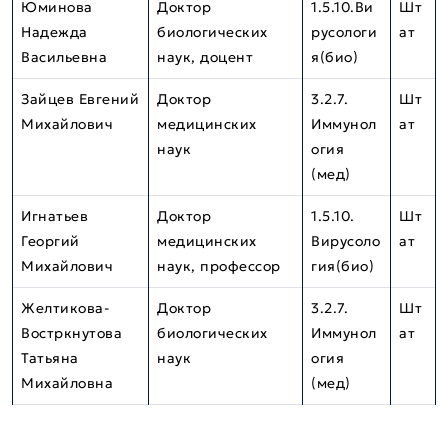
Юминова
Доктор
1.5.10.Ви
Шт
Надежда
биологических
русологи
ат
Васильевна
наук, доцент
я(био)
Зайцев Евгений
Доктор
3.2.7.
Шт
Михайлович
медицинских
Иммунол
ат
наук
огия
(мед)
Игнатьев
Доктор
1.5.10.
Шт
Георгий
медицинских
Вирусоло
ат
Михайлович
наук, профессор
гия(био)
Желтикова-
Доктор
3.2.7.
Шт
Востркнутова
биологических
Иммунол
ат
Татьяна
наук
огия
Михайловна
(мед)