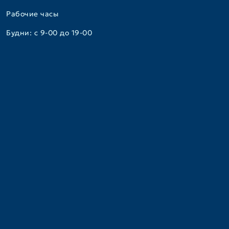
Рабочие часы
Будни: с 9-00 до 19-00
Консультативно-диагностический центр
+7(495)917-08-91
+7(495)917-05-15
instmech_registratura@mail.ru