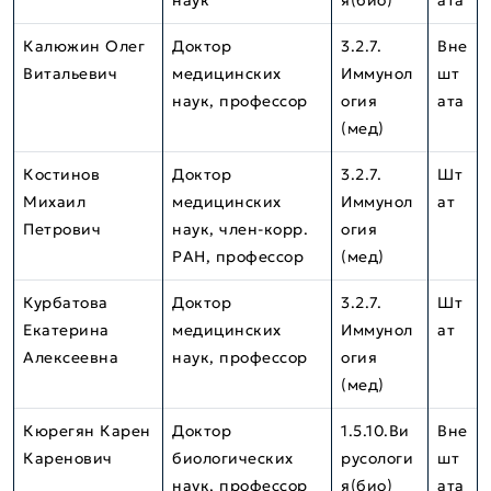
наук
я(био)
ата
Калюжин Олег
Доктор
3.2.7.
Вне
Витальевич
медицинских
Иммунол
шт
наук, профессор
огия
ата
(мед)
Костинов
Доктор
3.2.7.
Шт
Михаил
медицинских
Иммунол
ат
Петрович
наук, член-корр.
огия
РАН, профессор
(мед)
Курбатова
Доктор
3.2.7.
Шт
Екатерина
медицинских
Иммунол
ат
Алексеевна
наук, профессор
огия
(мед)
Кюрегян Карен
Доктор
1.5.10.Ви
Вне
Каренович
биологических
русологи
шт
наук, профессор
я(био)
ата