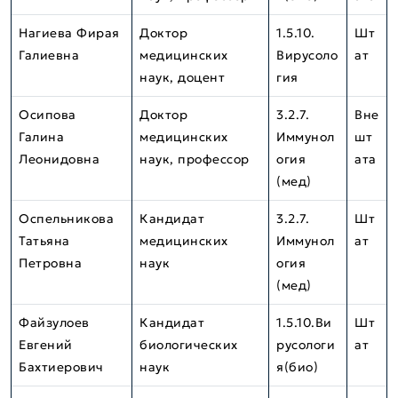
Нагиева Фирая
Доктор
1.5.10.
Шт
Галиевна
медицинских
Вирусоло
ат
наук, доцент
гия
Осипова
Доктор
3.2.7.
Вне
Галина
медицинских
Иммунол
шт
Леонидовна
наук, профессор
огия
ата
(мед)
Оспельникова
Кандидат
3.2.7.
Шт
Татьяна
медицинских
Иммунол
ат
Петровна
наук
огия
(мед)
Файзулоев
Кандидат
1.5.10.Ви
Шт
Евгений
биологических
русологи
ат
Бахтиерович
наук
я(био)