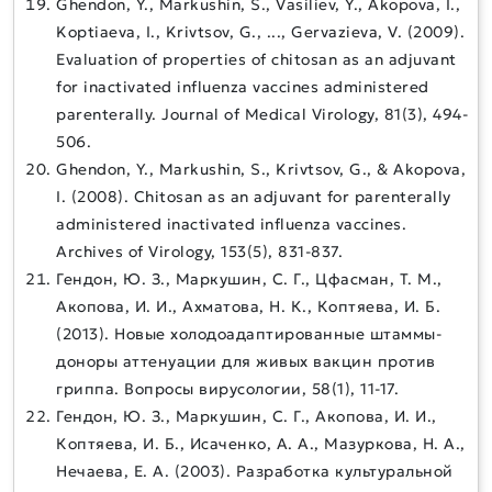
Ghendon, Y., Markushin, S., Vasiliev, Y., Akopova, I.,
Koptiaeva, I., Krivtsov, G., ..., Gervazieva, V. (2009).
Evaluation of properties of chitosan as an adjuvant
for inactivated influenza vaccines administered
parenterally. Journal of Medical Virology, 81(3), 494-
506.
Ghendon, Y., Markushin, S., Krivtsov, G., & Akopova,
I. (2008). Chitosan as an adjuvant for parenterally
administered inactivated influenza vaccines.
Archives of Virology, 153(5), 831-837.
Гендон, Ю. З., Маркушин, С. Г., Цфасман, Т. М.,
Акопова, И. И., Ахматова, Н. К., Коптяева, И. Б.
(2013). Новые холодоадаптированные штаммы-
доноры аттенуации для живых вакцин против
гриппа. Вопросы вирусологии, 58(1), 11-17.
Гендон, Ю. З., Маркушин, С. Г., Акопова, И. И.,
Коптяева, И. Б., Исаченко, А. А., Мазуркова, Н. А.,
Нечаева, Е. А. (2003). Разработка культуральной