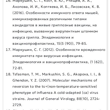
Маркушин, С. Г., Кост, В. Ю., Ртищев, А. А.,
Акопова, И. И., Коптяева, И. Б., Лисовская, К. В.
(2016). Особенности иммунного ответа мышей,
иммунизированных различными типами
кандидатов в живые гриппозные вакцины, на
инфекцию, вызванную вирулентным штаммом
вируса гриппа. Эпидемиология и
вакцинопрофилактика, 15(5 (90)), 79-85.
Маркушин, С. Г. (2012). Особенности врожденного
иммунитета при вирусных инфекциях.
Эпидемиология и вакцинопрофилактика, (1 (62)),
72-81.
Tsfasman, T. M., Markushin, S. G., Akopova, I. I., &
Ghendon, Y. Z. (2007). Molecular mechanisms of
reversion to the ts+(non-temperature-sensitive)
phenotype of influenza A cold-adapted (ca) virus
strains. Journal of General Virology, 88(10), 2724-
2729.