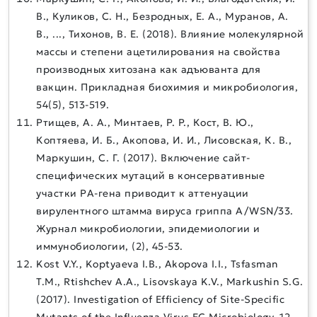
В., Куликов, С. Н., Безродных, Е. А., Муранов, А.
В., ..., Тихонов, В. Е. (2018). Влияние молекулярной
массы и степени ацетилирования на свойства
производных хитозана как адъюванта для
вакцин. Прикладная биохимия и микробиология,
54(5), 513-519.
Ртищев, А. А., Минтаев, Р. Р., Кост, В. Ю.,
Коптяева, И. Б., Акопова, И. И., Лисовская, К. В.,
Маркушин, С. Г. (2017). Включение сайт-
специфических мутаций в консервативные
участки PA-гена приводит к аттенуации
вирулентного штамма вируса гриппа A/WSN/33.
Журнал микробиологии, эпидемиологии и
иммунобиологии, (2), 45-53.
Kost V.Y., Koptyaeva I.B., Akopova I.I., Tsfasman
T.M., Rtishchev A.A., Lisovskaya K.V., Markushin S.G.
(2017). Investigation of Efficiency of Site-Specific
Mutants of the Influenza Virus EC Microbiology, 12,