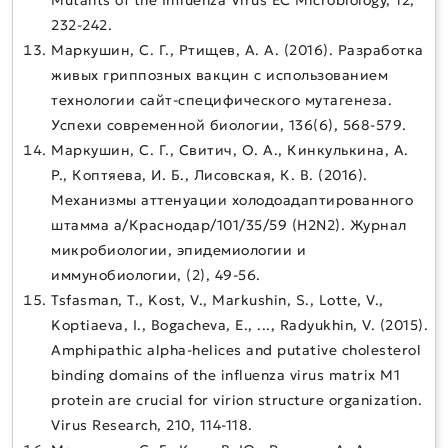
232-242.
Маркушин, С. Г., Ртищев, А. А. (2016). Разработка
живых гриппозных вакцин с использованием
технологии сайт-специфического мутагенеза.
Успехи современной биологии, 136(6), 568-579.
Маркушин, С. Г., Свитич, О. А., Кинкулькина, А.
Р., Коптяева, И. Б., Лисовская, К. В. (2016).
Механизмы аттенуации холодоадаптированного
штамма а/Краснодар/101/35/59 (H2N2). Журнал
микробиологии, эпидемиологии и
иммунобиологии, (2), 49-56.
Tsfasman, T., Kost, V., Markushin, S., Lotte, V.,
Koptiaeva, I., Bogacheva, E., ..., Radyukhin, V. (2015).
Amphipathic alpha-helices and putative cholesterol
binding domains of the influenza virus matrix M1
protein are crucial for virion structure organization.
Virus Research, 210, 114-118.