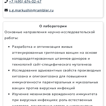
+7 (495) 674-02-47
s.g.markushin@rambler.ru
О лаборатории
Основные направления научно-исследовательской
работы:
Разработка и оптимизация живых
аттенуированных гриппозных вакцин на основе
холодоадаптированных штаммов-доноров и
технологий сайт-специфического мутагенеза
Исследование адъювантных свойств производных
хитозана и олигохитозана для повышения
иммуногенности парентеральных и мукозальных
вакцин против вирусных инфекций
Изучение механизмов врожденного иммунитета
при вирусных инфекциях: роль естественных
киллеров, дендритных клеток и цитокиновых