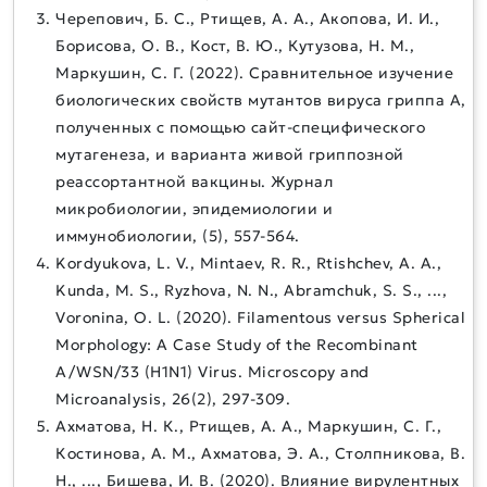
Черепович, Б. С., Ртищев, А. А., Акопова, И. И.,
Борисова, О. В., Кост, В. Ю., Кутузова, Н. М.,
Маркушин, С. Г. (2022). Сравнительное изучение
биологических свойств мутантов вируса гриппа А,
полученных с помощью сайт-специфического
мутагенеза, и варианта живой гриппозной
реассортантной вакцины. Журнал
микробиологии, эпидемиологии и
иммунобиологии, (5), 557-564.
Kordyukova, L. V., Mintaev, R. R., Rtishchev, A. A.,
Kunda, M. S., Ryzhova, N. N., Abramchuk, S. S., ...,
Voronina, O. L. (2020). Filamentous versus Spherical
Morphology: A Case Study of the Recombinant
A/WSN/33 (H1N1) Virus. Microscopy and
Microanalysis, 26(2), 297-309.
Ахматова, Н. К., Ртищев, А. А., Маркушин, С. Г.,
Костинова, А. М., Ахматова, Э. А., Столпникова, В.
Н., ..., Бишева, И. В. (2020). Влияние вирулентных