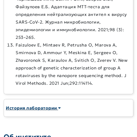
Файзулоев Е.Б. Адаптация МТТ-теста для
определения нейтрализующих антител к вирусу
SARS-CoV-2. Журнал микробиологии,
эпидемиологии и иммунобиологии. 2021;98 (3):
253–265.
Faizuloev E, Mintaev R, Petrusha O, Marova A,
Smirnova D, Ammour Y, Meskina E, Sergeev O,
Zhavoronok S, Karaulov A, Svitich O, Zverev V. New
approach of genetic characterization of group A
rotaviruses by the nanopore sequencing method. J
Virol Methods. 2021 Jun;292:114114.
История лаборатории
Об институте