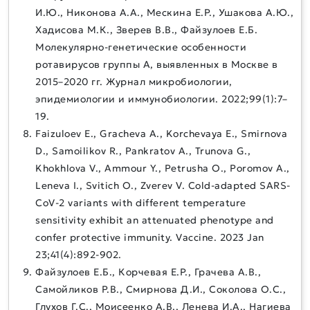
И.Ю., Никонова А.А., Мескина Е.Р., Ушакова А.Ю.,
Хадисова М.К., Зверев В.В., Файзулоев Е.Б.
Молекулярно-генетические особенности
ротавирусов группы А, выявленных в Москве в
2015–2020 гг. Журнал микробиологии,
эпидемиологии и иммунобиологии. 2022;99(1):7–
19.
Faizuloev E., Gracheva A., Korchevaya E., Smirnova
D., Samoilikov R., Pankratov A., Trunova G.,
Khokhlova V., Ammour Y., Petrusha O., Poromov A.,
Leneva I., Svitich O., Zverev V. Cold-adapted SARS-
CoV-2 variants with different temperature
sensitivity exhibit an attenuated phenotype and
confer protective immunity. Vaccine. 2023 Jan
23;41(4):892-902.
Файзулоев Е.Б., Корчевая Е.Р., Грачева А.В.,
Самойликов Р.В., Смирнова Д.И., Соколова О.С.,
Глухов Г.С., Моисеенко А.В., Ленева И.А., Нагиева