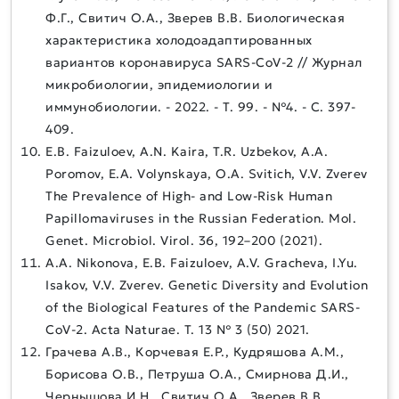
Ф.Г., Свитич О.А., Зверев В.В. Биологическая
характеристика холодоадаптированных
вариантов коронавируса SARS-CoV-2 // Журнал
микробиологии, эпидемиологии и
иммунобиологии. - 2022. - Т. 99. - №4. - C. 397-
409.
E.B. Faizuloev, A.N. Kaira, T.R. Uzbekov, A.A.
Poromov, E.A. Volynskaya, O.A. Svitich, V.V. Zverev
The Prevalence of High- and Low-Risk Human
Papillomaviruses in the Russian Federation. Mol.
Genet. Microbiol. Virol. 36, 192–200 (2021).
A.A. Nikonova, E.B. Faizuloev, A.V. Gracheva, I.Yu.
Isakov, V.V. Zverev. Genetic Diversity and Evolution
of the Biological Features of the Pandemic SARS-
CoV-2. Acta Naturae. Т. 13 № 3 (50) 2021.
Грачева А.В., Корчевая Е.Р., Кудряшова А.М.,
Борисова О.В., Петруша О.А., Смирнова Д.И.,
Чернышова И.Н., Свитич О.А., Зверев В.В.,