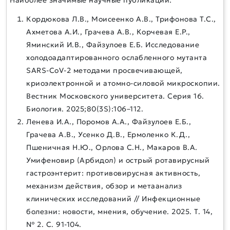
Кордюкова Л.В., Моисеенко А.В., Трифонова Т.С.,
Ахметова А.И., Грачева А.В., Корчевая Е.Р.,
Яминский И.В., Файзулоев Е.Б. Исследование
холодоадаптированного ослабленного мутанта
SARS-CoV-2 методами просвечивающей,
криоэлектронной и атомно-силовой микроскопии.
Вестник Московского университета. Серия 16.
Биология. 2025;80(3S):106–112.
Ленева И.А., Поромов А.А., Файзулоев Е.Б.,
Грачева А.В., Усенко Д.В., Ермоленко К.Д.,
Пшеничная Н.Ю., Орлова С.Н., Макаров В.А.
Умифеновир (Арбидол) и острый ротавирусный
гастроэнтерит: противовирусная активность,
механизм действия, обзор и метаанализ
клинических исследований // Инфекционные
болезни: новости, мнения, обучение. 2025. Т. 14,
№ 2. С. 91-104.