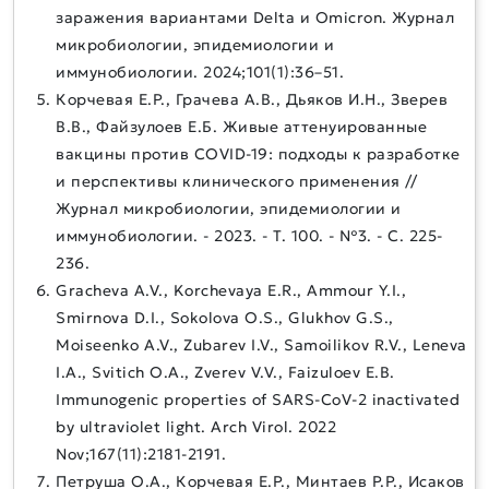
заражения вариантами Delta и Omicron. Журнал
микробиологии, эпидемиологии и
иммунобиологии. 2024;101(1):36–51.
Корчевая Е.Р., Грачева А.В., Дьяков И.Н., Зверев
В.В., Файзулоев Е.Б. Живые аттенуированные
вакцины против COVID-19: подходы к разработке
и перспективы клинического применения //
Журнал микробиологии, эпидемиологии и
иммунобиологии. - 2023. - Т. 100. - №3. - C. 225-
236.
Gracheva A.V., Korchevaya E.R., Ammour Y.I.,
Smirnova D.I., Sokolova O.S., Glukhov G.S.,
Moiseenko A.V., Zubarev I.V., Samoilikov R.V., Leneva
I.A., Svitich O.A., Zverev V.V., Faizuloev E.B.
Immunogenic properties of SARS-CoV-2 inactivated
by ultraviolet light. Arch Virol. 2022
Nov;167(11):2181-2191.
Петруша О.А., Корчевая Е.Р., Минтаев Р.Р., Исаков