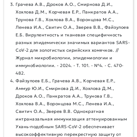
Грачева А.В., Дроков А.О., Смирнова Д.И.,
Хохлова Д.М., Корчевая Е.Р., Панкратов А.А.,
Трунова Г.В., Хохлова В.А., Воронцова М.С.,
Ленева И.А., Свитич О.А., Зверев В.В., Файзулоев
Е.Б. Вирулентность и тканевая специфичность
разных эпидемически значимых вариантов SARS-
CoV-2 для золотистых сирийских хомячков. //
Журнал микробиологии, эпидемиологии и
иммунобиологии. - 2024. - Т. 101. - №4. - C. 470-
482.
Файзулоев Е.Б., Грачева А.В., Корчевая Е.Р.,
Аммур Ю.И., Смирнова Д.И., Хохлова Д.М.,
Дроков А.О., Панкратов А.А., Трунова Г.В.,
Хохлова В.А., Воронцова М.С., Ленева И.А.,
Свитич О.А., Зверев В.В. Однократная
интраназальная иммунизация аттенуированным
Ухань-подобным SARS-CoV-2 обеспечивает
высокоэффективную перекрестную защиту от