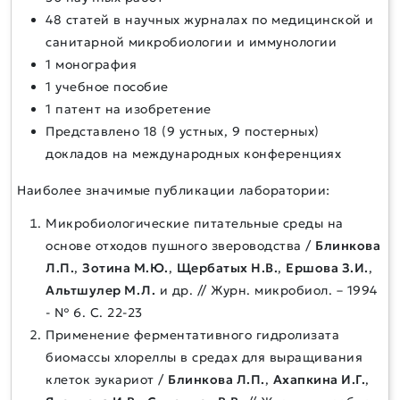
48 статей в научных журналах по медицинской и
санитарной микробиологии и иммунологии
1 монография
1 учебное пособие
1 патент на изобретение
Представлено 18 (9 устных, 9 постерных)
докладов на международных конференциях
Наиболее значимые публикации лаборатории:
Микробиологические питательные среды на
основе отходов пушного звероводства /
Блинкова
Л.П.
,
Зотина М.Ю.
,
Щербатых Н.В.
,
Ершова З.И.
,
Альтшулер М.Л.
и др. // Журн. микробиол. – 1994
- № 6. С. 22-23
Применение ферментативного гидролизата
биомассы хлореллы в средах для выращивания
клеток эукариот /
Блинкова Л.П.
,
Ахапкина И.Г.
,