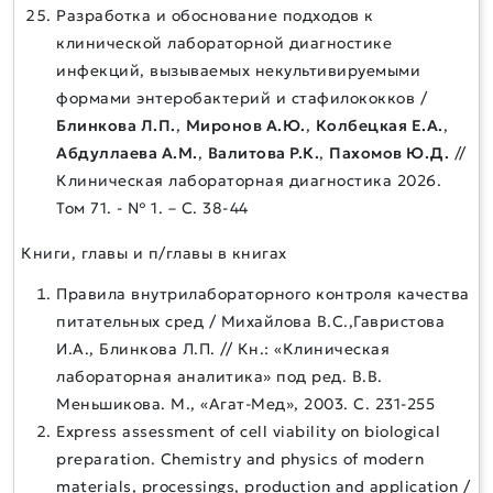
Разработка и обоснование подходов к
клинической лабораторной диагностике
инфекций, вызываемых некультивируемыми
формами энтеробактерий и стафилококков /
Блинкова Л.П.
,
Миронов А.Ю.
,
Колбецкая Е.А.
,
Абдуллаева А.М.
,
Валитова Р.К.
,
Пахомов Ю.Д.
//
Клиническая лабораторная диагностика 2026.
Том 71. - № 1. – С. 38-44
Книги, главы и п/главы в книгах
Правила внутрилабораторного контроля качества
питательных сред / Михайлова В.С.,Гавристова
И.А., Блинкова Л.П. // Кн.: «Клиническая
лабораторная аналитика» под ред. В.В.
Меньшикова. М., «Агат-Мед», 2003. С. 231-255
Express assessment of cell viability on biological
preparation. Chemistry and physics of modern
materials, processings, production and application /