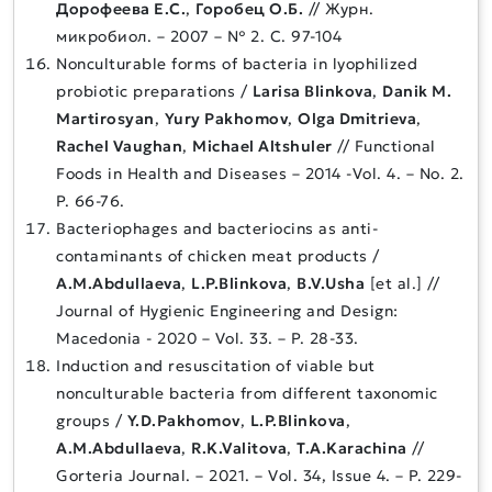
Дорофеева Е.С.
,
Горобец О.Б.
// Журн.
микробиол. – 2007 – № 2. С. 97-104
Nonculturable forms of bacteria in lyophilized
probiotic preparations /
Larisa Blinkova
,
Danik M.
Martirosyan
,
Yury Pakhomov
,
Olga Dmitrieva
,
Rachel Vaughan
,
Michael Altshuler
// Functional
Foods in Health and Diseases – 2014 -Vol. 4. – No. 2.
P. 66-76.
Bacteriophages and bacteriocins as anti-
contaminants of chicken meat products /
A.M.Abdullaeva
,
L.P.Blinkova
,
B.V.Usha
[et al.] //
Journal of Hygienic Engineering and Design:
Macedonia - 2020 – Vol. 33. – P. 28-33.
Induction and resuscitation of viable but
nonculturable bacteria from different taxonomic
groups /
Y.D.Pakhomov
,
L.P.Blinkova
,
A.M.Abdullaeva
,
R.K.Valitova
,
T.A.Karachina
//
Gorteria Journal. – 2021. – Vol. 34, Issue 4. – Р. 229-