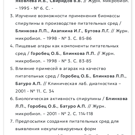
Яковлева И.В.
,
Свиридов В.В.
// Журн. микробиол.
– 1995 - № 6. С. -
Изучение возможности применения биомассы
спирулины в производстве питательных сред /
Блинкова Л.П.
,
Ахапкина И.Г.
,
Бутова Л.Г.
// Журн.
микробиол. – 1998 - № 3. С. 85-86
Пищевые агары как компоненты питательных
сред /
Горобец О.Б.
,
Блинкова Л.П.
// Журн.
микробиол. – 1998 - № 3. С. 83-85
Влияние примесей в агарах на качество
питательных сред /
Горобец О.Б.
,
Блинкова Л.П.
,
Батуро А.П.
// Клиническая лаб. диагностика –
2001 - № 11. С. 34
Биологическая активность спирулины /
Блинкова
Л.П.
,
Горобец О.Б.
,
Батуро А.П.
// Журн.
микробиол. – 2001 - № 2. С. 114-118
Предпосылки создания питательных сред для
выявления некультивируемых форм