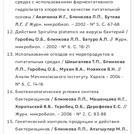
средах с использованием ферментативного
гидролизата хлореллы в качестве питательной
основы /
Ахапкина И.Г.
,
Блинкова Л.П.
,
Бутова
Л.Г.
// Журн. микробиол. – 2002 - № 5. С. 67-68
Действие Spirulina platensis на вирусы бактерий /
Горобец О.Б.
,
Блинкова Л.П.
,
Батуро А.П.
// Журн.
микробиол. – 2002 - № 6. С. 18-21
Использование отходов из морепродуктов в
питательных средах /
Шмыгалева Т.П.
,
Блинкова
Л.П.
,
Горобец О.Б.
,
Мухин В.А.
,
Новиков В.Н.
//
Анали Мечникiвського iнституту. Харкiв – 2004 -
№ 6. С. 14-16
Биотехнологические условия синтеза
бактериоцинов /
Блинкова Л.П.
,
Машенцева Н.Г.
,
Хорольский В.В.
,
Горобец О.Б.
,
Дорофеева Е.С.
//
Журн. микробиол. – 2006 - № 2. С. 83-88
Генетический контроль продукции и действия
бактериоцинов /
Блинкова Л.П.
,
Альтшулер М.Л.
,