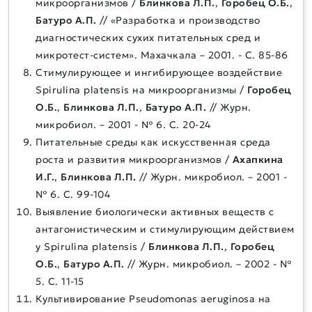
микроорганизмов /
Блинкова Л.П.
,
Горобец О.Б.
,
Батуро А.П.
// «Разработка и производство
диагностических сухих питательных сред и
микротест-систем». Махачкала – 2001. - С. 85-86
Стимулирующее и ингибирующее воздействие
Spirulina platensis на микроорганизмы /
Горобец
О.Б.
,
Блинкова Л.П.
,
Батуро А.П.
// Журн.
микробиол. – 2001 - № 6. С. 20-24
Питательные среды как искусственная среда
роста и развития микроорганизмов /
Ахапкина
И.Г.
,
Блинкова Л.П.
// Журн. микробиол. – 2001 -
№ 6. С. 99-104
Выявление биологически активных веществ с
антагонистическим и стимулирующим действием
у Spirulina platensis /
Блинкова Л.П.
,
Горобец
О.Б.
,
Батуро А.П.
// Журн. микробиол. – 2002 - №
5. С. 11-15
Культивирование Pseudomonas aeruginosa на