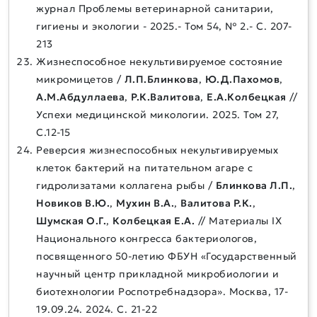
журнал Проблемы ветеринарной санитарии,
гигиены и экологии - 2025.- Том 54, № 2.- С. 207-
213
Жизнеспособное некультивируемое состояние
микромицетов /
Л.П.Блинкова
,
Ю.Д.Пахомов
,
А.М.Абдуллаева
,
Р.К.Валитова
,
Е.А.Колбецкая
//
Успехи медицинской микологии. 2025. Том 27,
С.12-15
Реверсия жизнеспособных некультивируемых
клеток бактерий на питательном агаре с
гидролизатами коллагена рыбы /
Блинкова Л.П.
,
Новиков В.Ю.
,
Мухин В.А.
,
Валитова Р.К.
,
Шумская О.Г.
,
Колбецкая Е.А.
// Материалы IX
Национального конгресса бактериологов,
посвященного 50-летию ФБУН «Государственный
научный центр прикладной микробиологии и
биотехнологии Роспотребнадзора». Москва, 17-
19.09.24. 2024. С. 21-22