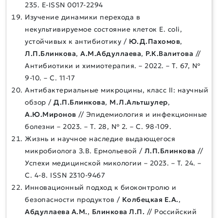
235. E-ISSN 0017-2294
Изучение динамики перехода в
некультивируемое состояние клеток E. coli,
устойчивых к антибиотику /
Ю.Д.Пахомов
,
Л.П.Блинкова
,
А.М.Абдуллаева
,
Р.К.Валитова
//
Антибиотики и химиотерапия. – 2022. – Т. 67, №
9-10. – С. 11-17
Антибактериальные микроцины, класс II: научный
обзор /
Д.П.Блинкова
,
М.Л.Альтшулер
,
А.Ю.Миронов
// Эпидемиология и инфекционные
болезни – 2023. – Т. 28, № 2. – С. 98-109.
Жизнь и научное наследие выдающегося
микробиолога З.В. Ермольевой /
Л.П.Блинкова
//
Успехи медицинской микологии – 2023. – Т. 24. –
С. 4-8. ISSN 2310-9467
Инновационный подход к биоконтролю и
безопасности продуктов /
Колбецкая Е.А.
,
Абдуллаева А.М.
,
Блинкова Л.П.
// Российский