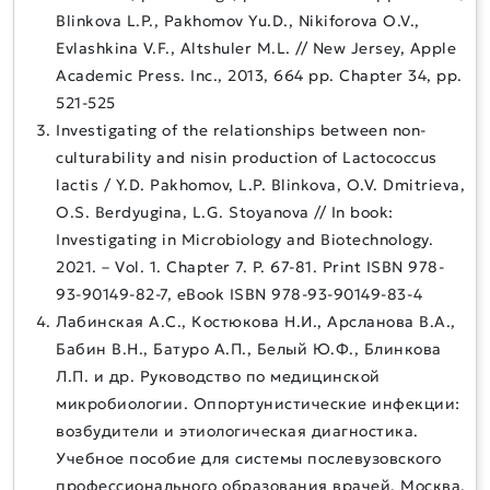
Blinkova L.P., Pakhomov Yu.D., Nikiforova O.V.,
Evlashkina V.F., Altshuler M.L. // New Jersey, Apple
Academic Press. Inc., 2013, 664 pp. Chapter 34, pp.
521-525
Investigating of the relationships between non-
culturability and nisin production of Lactococcus
lactis / Y.D. Pakhomov, L.P. Blinkova, O.V. Dmitrieva,
O.S. Berdyugina, L.G. Stoyanova // In book:
Investigating in Microbiology and Biotechnology.
2021. – Vol. 1. Chapter 7. P. 67-81. Print ISBN 978-
93-90149-82-7, eBook ISBN 978-93-90149-83-4
Лабинская А.С., Костюкова Н.И., Арсланова В.А.,
Бабин В.Н., Батуро А.П., Белый Ю.Ф., Блинкова
Л.П. и др. Руководство по медицинской
микробиологии. Оппортунистические инфекции:
возбудители и этиологическая диагностика.
Учебное пособие для системы послевузовского
профессионального образования врачей. Москва,