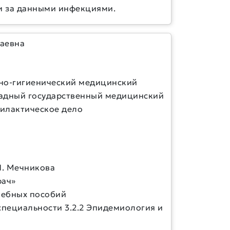
и за данными инфекциями.
аевна
но-гигиенический медицинский
ападный государственный медицинский
филактическое дело
И. Мечникова
рач»
учебных пособий
о специальности 3.2.2 Эпидемиология и