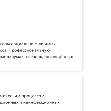
ессом социально-значимых
есса. Профессиональную
импозиумах, съездах, посвящённых
емическим процессом,
кционных и неинфекционных