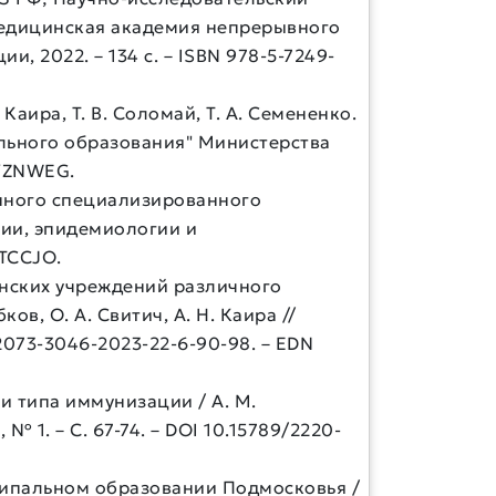
 медицинская академия непрерывного
 2022. – 134 с. – ISBN 978-5-7249-
аира, Т. В. Соломай, Т. А. Семененко.
льного образования" Министерства
 YZNWEG.
упного специализированного
огии, эпидемиологии и
ATCCJO.
нских учреждений различного
в, О. А. Свитич, А. Н. Каира //
/2073-3046-2023-22-6-90-98. – EDN
и типа иммунизации / А. М.
 № 1. – С. 67-74. – DOI 10.15789/2220-
ципальном образовании Подмосковья /