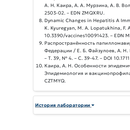
А. Н. Каира, А. А. Мурзина, А. В. В
2503-02. – EDN ZMQXRU.
Dynamic Changes in Hepatitis A Immu
K. Kyuregyan, M. A. Lopatukhina, F. A.
10.3390/vaccines10091423. – EDN M
Распространённость папилломавир
Федерации / Е. Б. Файзулоев, А. Н.
– Т. 39, № 4. – С. 39-47. – DOI 10.
Каира, А. Н. Особенности эпидемич
Эпидемиология и вакцинопрофилактик
CZTMYQ.
История лаборатории