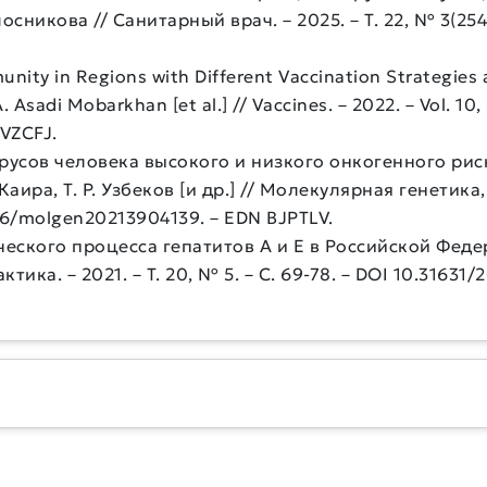
олосникова // Санитарный врач. – 2025. – Т. 22, № 3(254
nity in Regions with Different Vaccination Strategies 
 Asadi Mobarkhan [et al.] // Vaccines. – 2022. – Vol. 10, 
VZCFJ.
усов человека высокого и низкого онкогенного рис
 Каира, Т. Р. Узбеков [и др.] // Молекулярная генетик
17116/molgen20213904139. – EDN BJPTLV.
еского процесса гепатитов А и Е в Российской Федерац
а. – 2021. – Т. 20, № 5. – С. 69-78. – DOI 10.31631