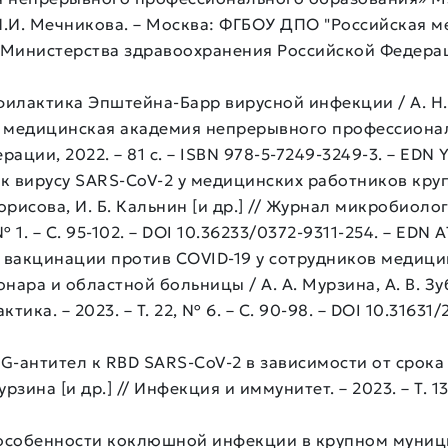
 И.И. Мечникова. – Москва: ФГБОУ ДПО "Российская
инистерства здравоохранения Российской Федерации,
илактика Эпштейна-Барр вирусной инфекции / А. Н. К
я медицинская академия непрерывного профессиона
ции, 2022. – 81 с. – ISBN 978-5-7249-3249-3. – EDN
к вирусу SARS-CoV-2 у медицинских работников кр
 Борисова, И. Б. Кальнин [и др.] // Журнал микробиол
 1. – С. 95-102. – DOI 10.36233/0372-9311-254. – EDN 
вакцинации против COVID-19 у сотрудников медици
ра и областной больницы / А. А. Мурзина, А. В. Зубко
ка. – 2023. – Т. 22, № 6. – С. 90-98. – DOI 10.31631
-антител к RBD SARS-CoV-2 в зависимости от срока 
рзина [и др.] // Инфекция и иммунитет. – 2023. – Т. 13,
е особенности коклюшной инфекции в крупном муни