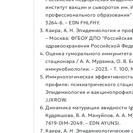
институт вакцин и сывороток им.
профессионального образования" М
3264-6. – EDN FHLFHY.
Каира, А. Н. Эпидемиология и проф
– Москва: ФГБОУ ДПО "Российска
здравоохранения Российской Федера
Оценка гуморального иммунитета 
стационара / А. А. Мурзина, О. В.
иммунобиологии. – 2023. – Т. 100, №
Иммунологическая эффективность 
профиля: психиатрического стациона
Эпидемиология и вакцинопрофилакти
JJXROW.
Динамика матурации авидности IgG
Кудряшова, В. А. Мануйлов, А. А. Му
7619-DIM-2049. – EDN AYUNSI.
Каира, А. Н. Эпидемиологически