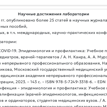
Научные достижения лаборатории
гг. опубликовано более 25 статей в научных журна
бных пособий,
ых, в т.ч. международных, научно-практических конф
ратории:
OVID-19. Эпидемиология и профилактика: Учебное 
атров, врачей-терапевтов / А. Н. Каира, А. А. Мурзи
 непрерывного профессионального образования, На
никова, Московский государственный медицинский ун
медицинская академия непрерывного профессиональ
ции, 2023. – 143 с. – ISBN 978-5-7249-3318-6. – ED
инфекция – эпидемиология и профилактика: Учебное
лификации (врачей-эпидемиоологов, инфекционисто
 и ординаторов, студентов медицинских вузов. / А. Н
я непрерывного профессионального образования» М